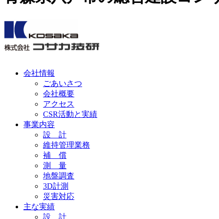
会社情報
ごあいさつ
会社概要
アクセス
CSR活動と実績
事業内容
設 計
維持管理業務
補 償
測 量
地盤調査
3D計測
災害対応
主な実績
設 計