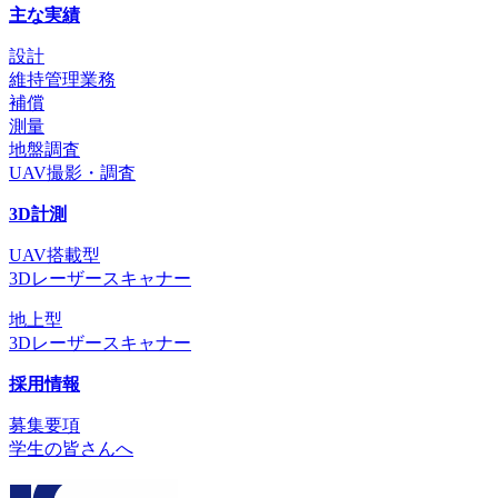
主な実績
設計
維持管理業務
補償
測量
地盤調査
UAV撮影・調査
3D計測
UAV搭載型
3Dレーザースキャナー
地上型
3Dレーザースキャナー
採用情報
募集要項
学生の皆さんへ